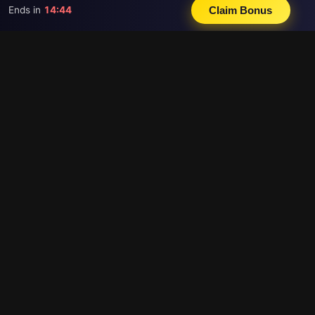
Ends in
14:43
Claim Bonus
1Bet Kasyno Polska Casino - Twój niezawodny partner w
świecie hazardu
Szybkie linki
Strona główna
Gry
Recenzje
Bonusy
Bez depozytu
Metody płatności