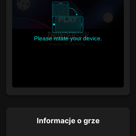
Informacje o grze