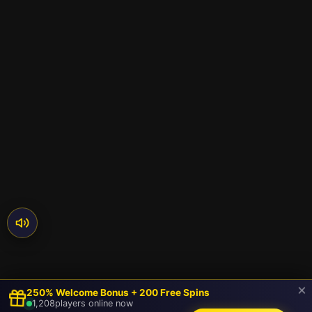
×
250% Welcome Bonus + 200 Free Spins
1,208
players online now