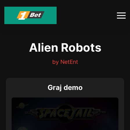
Alien Robots
by NetEnt
Graj demo