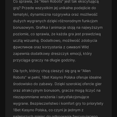
Co sprawia, że "Alien Robots" jest tak ekscytującą
grą? Przede wszystkim jej unikalne podejście do
tematyki, dynamiczna rozgrywka oraz możliwość
dużych wygranych dzięki różnorodnym funkcjom
bonusowym. Grafika i animacje stoją na najwyższym
poziomie, co sprawia, że każda gra jest prawdziwą
ucztą wizualną. Dodatkowo, możliwość zdobycia
фриспинов oraz korzystania z символi Wild
zapewnia dodatkowy dreszczyk emocji, który
przyciąga graczy na długie godziny.
Dla tych, którzy chcą cieszyć się grą w "Alien
Robots" w pełni, 1Bet Kasyno Polska oferuje idealne
środowisko do zabawy. Dzięki szerokiej ofercie gier
oraz atrakcyjnym bonusom, gracze mogą liczyć na
niezapomniane wrażenia i satysfakcjonujące
wygrane. Bezpieczeństwo i komfort gry to priorytety
1Bet Kasyno Polska, co czyni je jednym z
najlepszych miejsc do odkrywania fascynującego