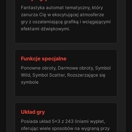
Fantastyka automat tematyczny, który
zanurza Cię w ekscytującej atmosferze
gry z oszałamiającą grafiką i wciągającymi
efektami dźwiękowymi.
Funkcje specjalne
Ponowne obroty, Darmowe obroty, Symbol
Wild, Symbol Scatter, Rozszerzające się
symbole
Układ gry
Posiada układ 5x3 z 243 liniami wypłat,
oferując wiele sposobów na wygraną przy