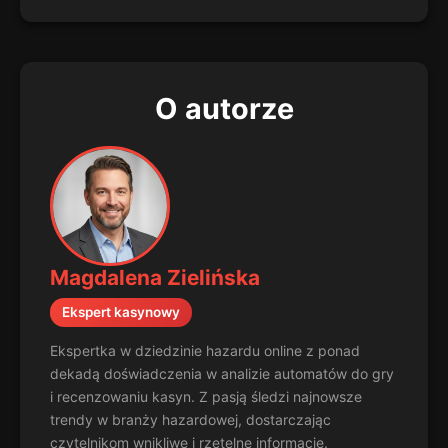
O autorze
Magdalena Zielińska
Ekspert kasynowy
Ekspertka w dziedzinie hazardu online z ponad
dekadą doświadczenia w analizie automatów do gry
i recenzowaniu kasyn. Z pasją śledzi najnowsze
trendy w branży hazardowej, dostarczając
czytelnikom wnikliwe i rzetelne informacje.