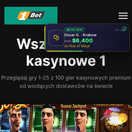
Wszystkie gry
kasynowe 1
Przeglądaj gry 1-25 z 100 gier kasynowych premium
od wiodących dostawców na świecie