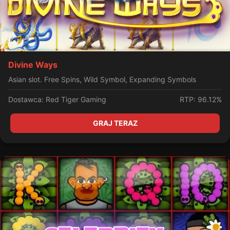
Divine Ways
Asian slot. Free Spins, Wild Symbol, Expanding Symbols
Dostawca: Red Tiger Gaming
RTP: 96.12%
GRAJ TERAZ