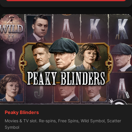
Peaky Blinders
Movies & TV slot. Re-spins, Free Spins, Wild Symbol, Scatter
Symbol