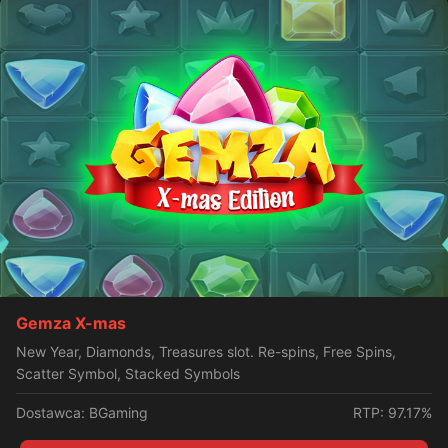
Gemza X-mas
New Year, Diamonds, Treasures slot. Re-spins, Free Spins,
Scatter Symbol, Stacked Symbols
Dostawca: BGaming
RTP: 97.17%