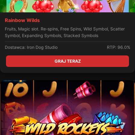
Rainbow Wilds
Fruits, Magic slot. Re-spins, Free Spins, Wild Symbol, Scatter
Symbol, Expanding Symbols, Stacked Symbols
Dostawca: Iron Dog Studio
RTP: 96.0%
GRAJ TERAZ