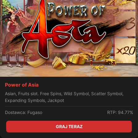
Power of Asia
Asian, Fruits slot. Free Spins, Wild Symbol, Scatter Symbol,
Expanding Symbols, Jackpot
Dostawca: Fugaso
RTP: 94.77%
GRAJ TERAZ