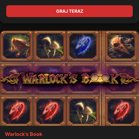
GRAJ TERAZ
Warlock’s Book