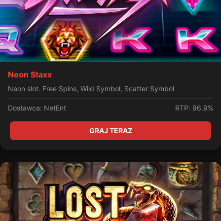
Neon Staxx
Neon slot. Free Spins, Wild Symbol, Scatter Symbol
Dostawca: NetEnt
RTP: 96.9%
GRAJ TERAZ