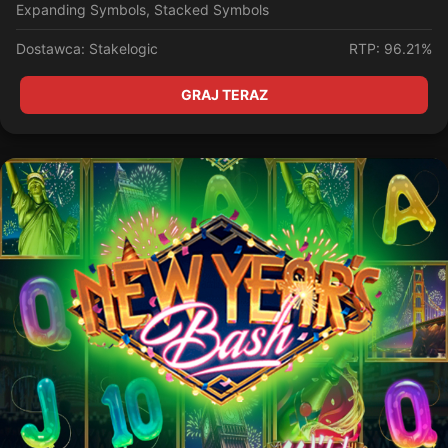
Expanding Symbols, Stacked Symbols
Dostawca: Stakelogic
RTP: 96.21%
GRAJ TERAZ