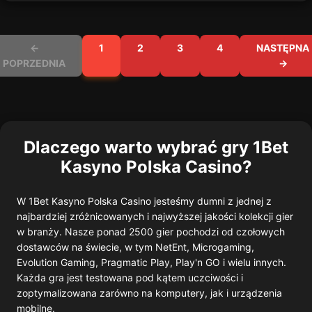
←
1
2
3
4
NASTĘPNA
POPRZEDNIA
→
Dlaczego warto wybrać gry 1Bet
Kasyno Polska Casino?
W 1Bet Kasyno Polska Casino jesteśmy dumni z jednej z
najbardziej zróżnicowanych i najwyższej jakości kolekcji gier
w branży. Nasze ponad 2500 gier pochodzi od czołowych
dostawców na świecie, w tym NetEnt, Microgaming,
Evolution Gaming, Pragmatic Play, Play'n GO i wielu innych.
Każda gra jest testowana pod kątem uczciwości i
zoptymalizowana zarówno na komputery, jak i urządzenia
mobilne.