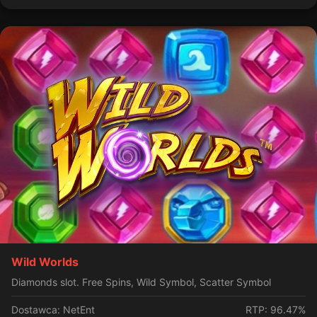
Wild Worlds
Diamonds slot. Free Spins, Wild Symbol, Scatter Symbol
Dostawca: NetEnt
RTP: 96.47%