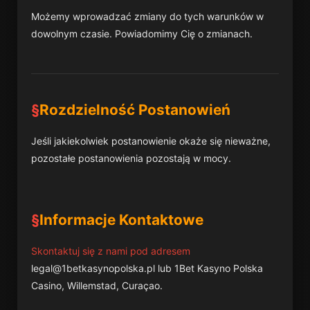
Możemy wprowadzać zmiany do tych warunków w
dowolnym czasie. Powiadomimy Cię o zmianach.
Rozdzielność Postanowień
Jeśli jakiekolwiek postanowienie okaże się nieważne,
pozostałe postanowienia pozostają w mocy.
Informacje Kontaktowe
Skontaktuj się z nami pod adresem
legal@1betkasynopolska.pl
lub 1Bet Kasyno Polska
Casino, Willemstad, Curaçao.