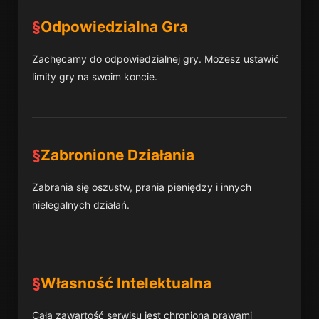
Odpowiedzialna Gra
Zachęcamy do odpowiedzialnej gry. Możesz ustawić
limity gry na swoim koncie.
Zabronione Działania
Zabrania się oszustw, prania pieniędzy i innych
nielegalnych działań.
Własność Intelektualna
Cała zawartość serwisu jest chroniona prawami