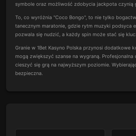
symbole oraz możliwość zdobycia jackpota czynią g
To, co wyróżnia "Coco Bongo", to nie tylko bogactwo
tanecznym maratonie, gdzie rytm muzyki podsyca em
pozwala się nudzić, a każdy spin może stać się kluc
Granie w 1Bet Kasyno Polska przynosi dodatkowe ko
mogą zwiększyć szanse na wygraną. Profesjonalna ob
cieszyć się grą na najwyższym poziomie. Wybierając
bezpieczna.