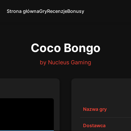
Strona główna
Gry
Recenzje
Bonusy
Coco Bongo
by Nucleus Gaming
Nazwa gry
Dostawca