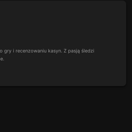
 gry i recenzowaniu kasyn. Z pasją śledzi
e.