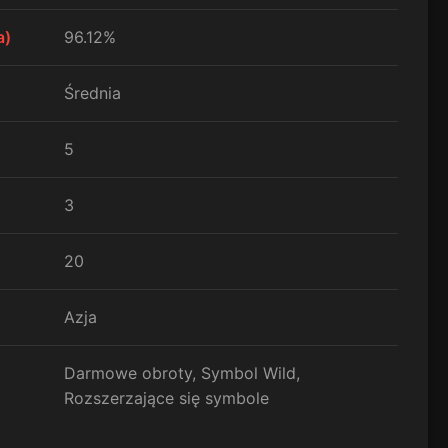
a)
96.12%
Średnia
5
3
20
Azja
Darmowe obroty, Symbol Wild,
Rozszerzające się symbole