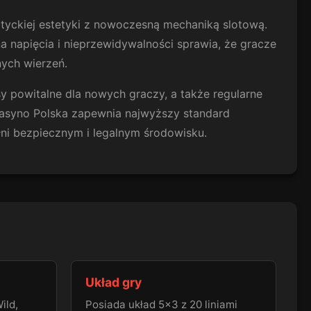
jatyckiej estetyki z nowoczesną mechaniką slotową.
 napięcia i nieprzewidywalności sprawia, że gracze
nych wierzeń.
y powitalne dla nowych graczy, a także regularne
t Kasyno Polska zapewnia najwyższy standard
ełni bezpiecznym i legalnym środowisku.
Układ gry
ild,
Posiada układ 5x3 z 20 liniami