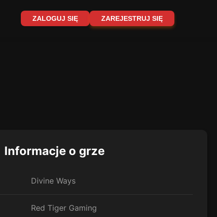
ZALOGUJ SIĘ
ZAREJESTRUJ SIĘ
Informacje o grze
Divine Ways
Red Tiger Gaming