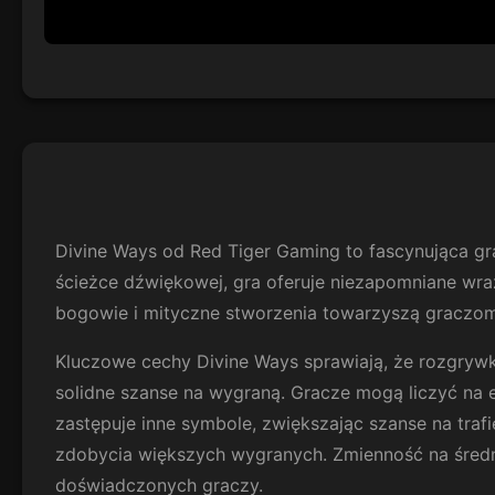
Divine Ways od Red Tiger Gaming to fascynująca gra 
ścieżce dźwiękowej, gra oferuje niezapomniane wra
bogowie i mityczne stworzenia towarzyszą graczom 
Kluczowe cechy Divine Ways sprawiają, że rozgrywka
solidne szanse na wygraną. Gracze mogą liczyć na 
zastępuje inne symbole, zwiększając szanse na traf
zdobycia większych wygranych. Zmienność na śred
doświadczonych graczy.