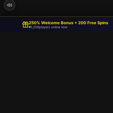
250% Welcome Bonus + 200 Free Spins
1,209
players online now
1Bet Kasyno Polska Casino - Twój niezawodny 
Metody płatności