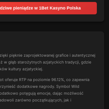
wdziwe pieniądze w 1Bet Kasyno Polska
ięki pięknie zaprojektowanej grafice i autentycznej
w głąb starożytnych azjatyckich tradycji, gdzie
ów kultury azjatyckiej.
lot oferuje RTP na poziomie 96.12%, co zapewnia
 przynieść dodatkowe nagrody. Symbol Wild
e dodatkowo potęgują emocje, dając możliwość
dowoli zarówno początkujących, jak i