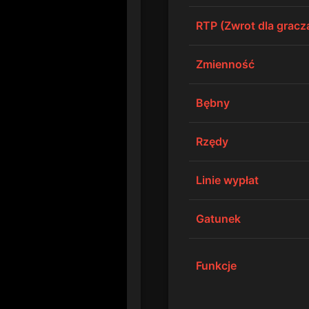
RTP (Zwrot dla gracz
Zmienność
Bębny
Rzędy
Linie wypłat
Gatunek
Funkcje