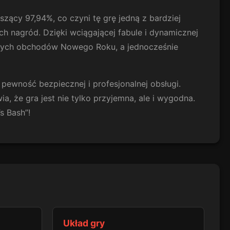
szący 97,94%, co czyni tę grę jedną z bardziej
h nagród. Dzięki wciągającej fabule i dynamicznej
owych obchodów Nowego Roku, a jednocześnie
 pewność bezpiecznej i profesjonalnej obsługi.
, że gra jest nie tylko przyjemna, ale i wygodna.
s Bash”!
Układ gry