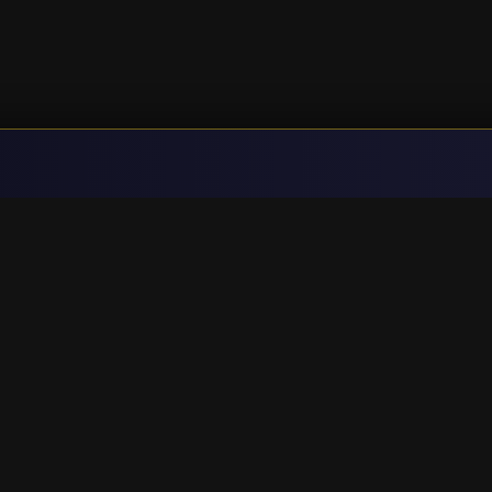
partner w świecie hazardu
Bezpieczeństwo i licencje