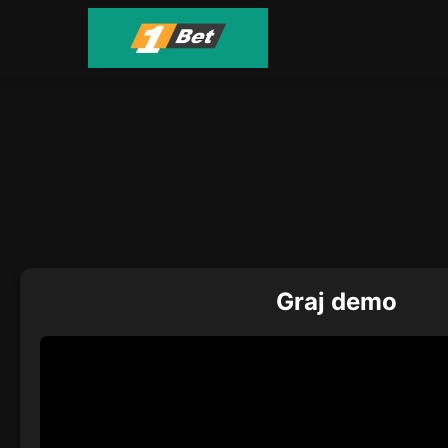
Graj demo