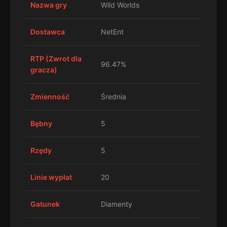
Nazwa gry
Wild Worlds
Dostawca
NetEnt
RTP (Zwrot dla
96.47%
gracza)
Zmienność
Średnia
Bębny
5
Rzędy
5
Linie wypłat
20
Gatunek
Diamenty