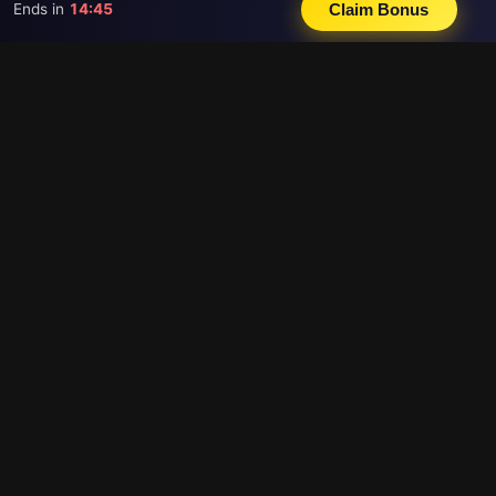
Ends in
14:44
Claim Bonus
1Bet Kasyno Polska Casino - Twój niezawodny partner w
świecie hazardu
Szybkie linki
Strona główna
Gry
Recenzje
Bonusy
Bez depozytu
Metody płatności