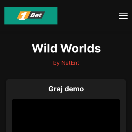
Wild Worlds
by NetEnt
Graj demo