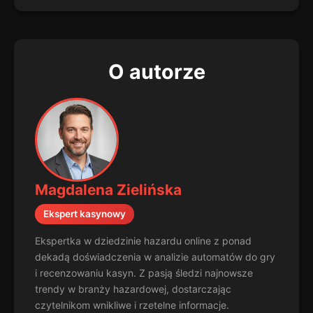
O autorze
Magdalena Zielińska
Ekspert kasynowy
Ekspertka w dziedzinie hazardu online z ponad
dekadą doświadczenia w analizie automatów do gry
i recenzowaniu kasyn. Z pasją śledzi najnowsze
trendy w branży hazardowej, dostarczając
czytelnikom wnikliwe i rzetelne informacje.