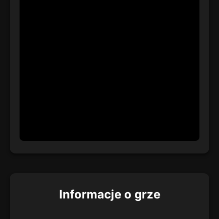
Informacje o grze