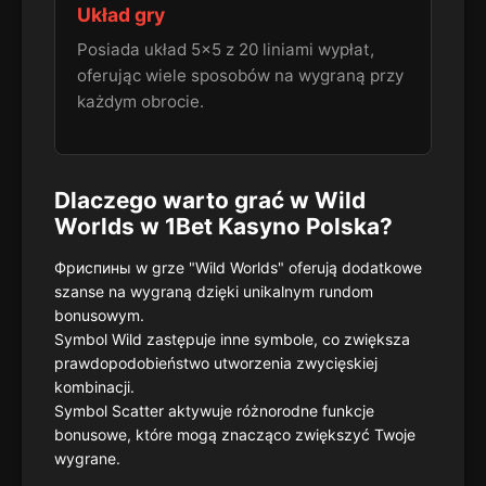
Układ gry
Posiada układ 5x5 z 20 liniami wypłat,
oferując wiele sposobów na wygraną przy
każdym obrocie.
Dlaczego warto grać w Wild
Worlds w 1Bet Kasyno Polska?
Фриспины w grze "Wild Worlds" oferują dodatkowe
szanse na wygraną dzięki unikalnym rundom
bonusowym.
Symbol Wild zastępuje inne symbole, co zwiększa
prawdopodobieństwo utworzenia zwycięskiej
kombinacji.
Symbol Scatter aktywuje różnorodne funkcje
bonusowe, które mogą znacząco zwiększyć Twoje
wygrane.