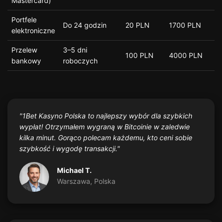
Mastercard)
Portfele
Do 24 godzin
20 PLN
1700 PLN
elektroniczne
Przelew
3–5 dni
100 PLN
4000 PLN
bankowy
roboczych
"1Bet Kasyno Polska to najlepszy wybór dla szybkich
wypłat! Otrzymałem wygraną w Bitcoinie w zaledwie
kilka minut. Gorąco polecam każdemu, kto ceni sobie
szybkość i wygodę transakcji."
Michael T.
Warszawa, Polska