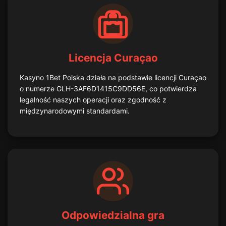
Licencja Curaçao
Kasyno 1Bet Polska działa na podstawie licencji Curaçao
o numerze GLH-3AF6D1415C9DD56E, co potwierdza
legalność naszych operacji oraz zgodność z
międzynarodowymi standardami.
Odpowiedzialna gra