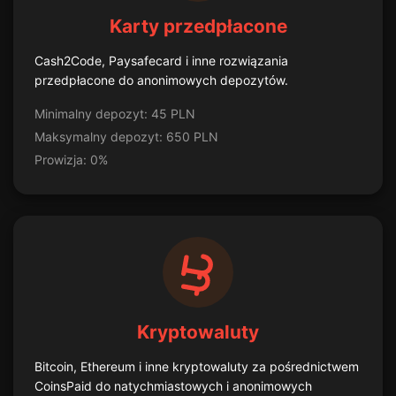
Karty przedpłacone
Cash2Code, Paysafecard i inne rozwiązania
przedpłacone do anonimowych depozytów.
Minimalny depozyt: 45 PLN
Maksymalny depozyt: 650 PLN
Prowizja: 0%
Kryptowaluty
Bitcoin, Ethereum i inne kryptowaluty za pośrednictwem
CoinsPaid do natychmiastowych i anonimowych