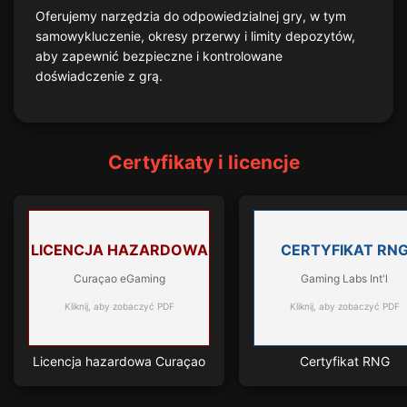
Oferujemy narzędzia do odpowiedzialnej gry, w tym
samowykluczenie, okresy przerwy i limity depozytów,
aby zapewnić bezpieczne i kontrolowane
doświadczenie z grą.
Certyfikaty i licencje
LICENCJA HAZARDOWA
CERTYFIKAT RN
Curaçao eGaming
Gaming Labs Int'l
Kliknij, aby zobaczyć PDF
Kliknij, aby zobaczyć PDF
Licencja hazardowa Curaçao
Certyfikat RNG