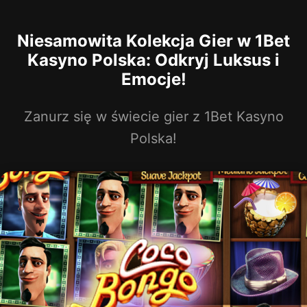
Niesamowita Kolekcja Gier w 1Bet
Kasyno Polska: Odkryj Luksus i
Emocje!
Zanurz się w świecie gier z 1Bet Kasyno
Polska!