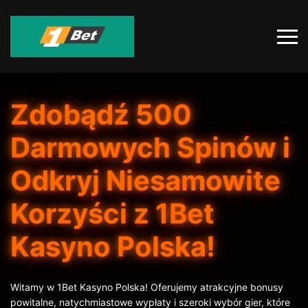
Zdobądź 500
Darmowych Spinów i
Odkryj Niesamowite
Korzyści z 1Bet
Kasyno Polska!
Witamy w 1Bet Kasyno Polska! Oferujemy atrakcyjne bonusy
powitalne, natychmiastowe wypłaty i szeroki wybór gier, które