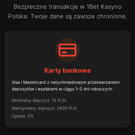
Bezpieczne transakcje w 1Bet Kasyno
Polska: Twoje dane są zawsze chronione.
Karty bankowe
Visa i Mastercard z natychmiastowym przetwarzaniem
depozytów i wypłatami w ciągu 1–3 dni roboczych.
Minimalny depozyt: 15 PLN
Maksymalny depozyt: 2400 PLN
Opłata: 0%