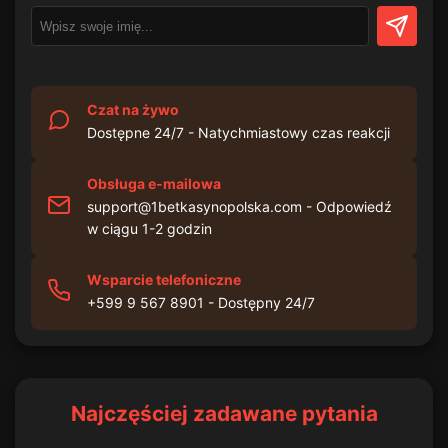
Wsparcie
Oczywiście! Po rejestracji
automatycznie otrzymasz 500
darmowych obrotów. Aktywuj bonus
Czat na żywo
od pierwszej wpłaty z minimum 30
Dostępne 24/7 - Natychmiastowy czas reakcji
PLN, a zostanie naliczony
natychmiast!
Obsługa e-mailowa
support@1betkasynopolska.com
- Odpowiedź
w ciągu 1-2 godzin
Wsparcie telefoniczne
+599 9 567 8901 - Dostępny 24/7
Najczęściej zadawane pytania