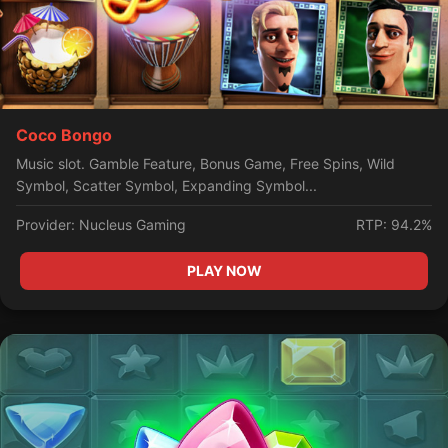
Coco Bongo
Music slot. Gamble Feature, Bonus Game, Free Spins, Wild
Symbol, Scatter Symbol, Expanding Symbol...
Provider: Nucleus Gaming
RTP: 94.2%
PLAY NOW