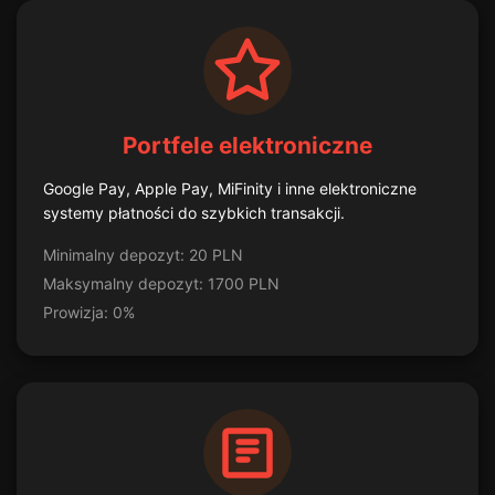
Portfele elektroniczne
Google Pay, Apple Pay, MiFinity i inne elektroniczne
systemy płatności do szybkich transakcji.
Minimalny depozyt: 20 PLN
Maksymalny depozyt: 1700 PLN
Prowizja: 0%